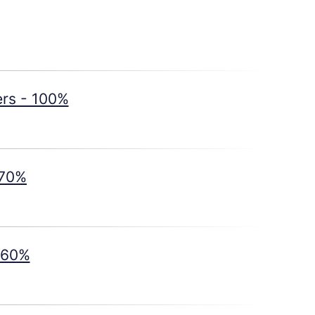
ers - 100%
-70%
- 60%