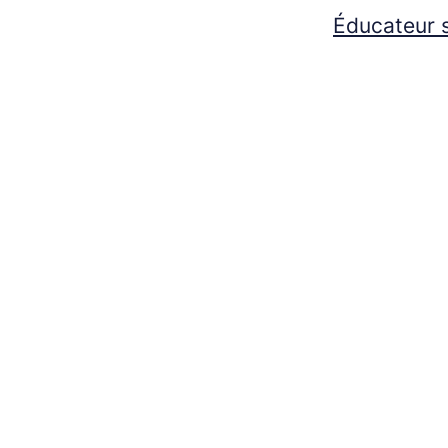
Éducateur s
Eben-Hézer Lausanne