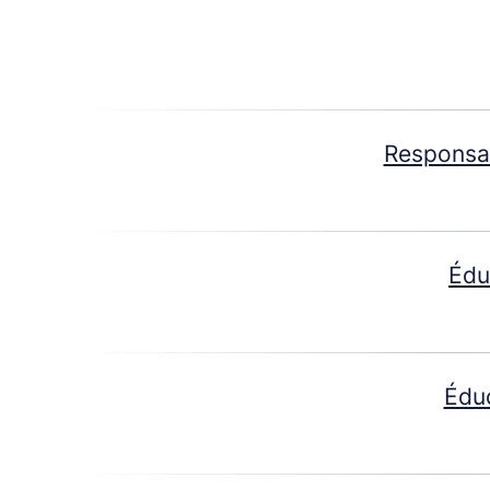
Responsab
Édu
Éduc